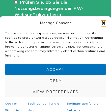
Prüfen Sie, ob Sie die
Nutzungsbedingungen der PW-
Website* akzeptieren
Manage Consent
To provide the best experiences, we use technologies like
cookies to store and/or access device information. Consenting
to these technologies will allow us to process data such as
browsing behavior or unique IDs on this site. Not consenting or
withdrawing consent, may adversely affect certain features and
functions.
Über uns
-
Polytechs
-
Nutzungsbedingungen
-
Cookie-Politik
ACCEPT
Copyright © 2021. Alle Rechte vorbehalten.
DENY
Diese Website wird von Polytechs
VIEW PREFERENCES
veröffentlicht. Hauptsitz: Z.I. de la Gare. Cany
Barville. Frankreich. PW ist ein eingetragenes
Cookie-
Bedingungen für die
Bedingungen für die
Warenzeichen, das Eigentum von Polytechs.
Richtlinie
Nutzung
Nutzung