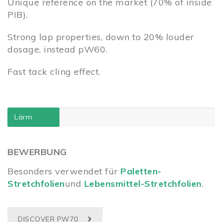
Unique reference on the market (70% of inside
PIB).
Strong lap properties, down to 20% louder
dosage, instead pW60.
Fast tack cling effect.
Lärm
BEWERBUNG
Besonders verwendet für
Paletten-
Stretchfolien
und
Lebensmittel-Stretchfolien
.
DISCOVER PW70